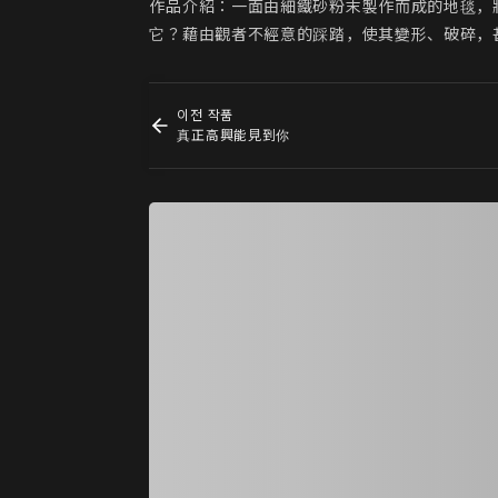
作品介紹：一面由細鐵砂粉末製作而成的地毯，
它？藉由觀者不經意的踩踏，使其變形、破碎，
이전 작품
真正高興能見到你