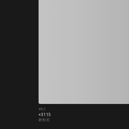
#83
×3115
歐鈞淞