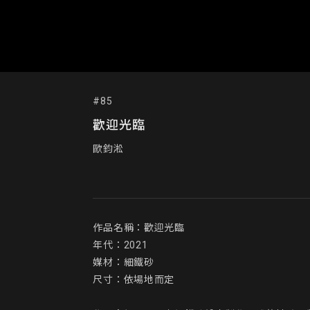
#85
歡迎光臨
歐鈞淞
作品名稱：歡迎光臨

年代：2021

媒材：細鐵砂

尺寸：依場地而定
