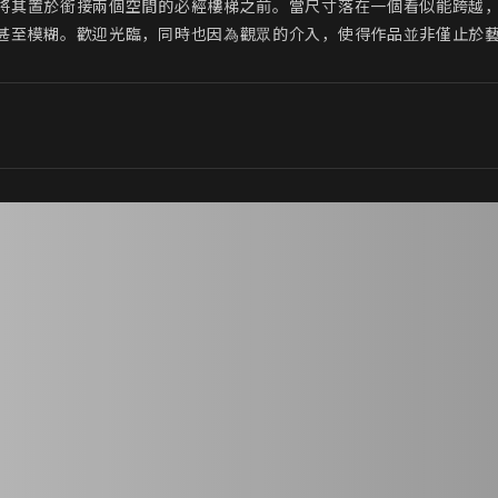
將其置於銜接兩個空間的必經樓梯之前。當尺寸落在一個看似能跨越
甚至模糊。歡迎光臨，同時也因為觀眾的介入，使得作品並非僅止於