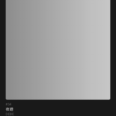
#34
#3
夜遊
PA
DEBE
-