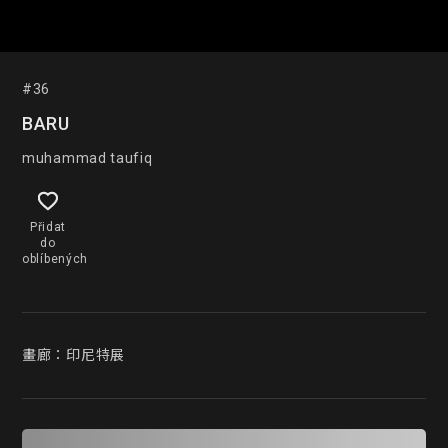
#36
BARU
muhammad taufiq
Přidat
do
oblíbených
畫廊：印尼特展