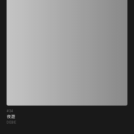
#34
#3
夜遊
PA
DEBE
-