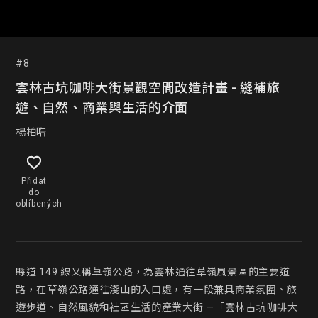
#8
雲林古坑咖啡大街景觀空間改造計畫 - 縫補旅
遊、自然、商業與生活的介面
楊柏晧
Přidat
do
oblíbených
縣道 149 線又稱草嶺公路，為雲林通往草嶺風景區的主要道
路，在草嶺公路通往淺山的入口處，有一段兼具商業氛圍、旅
遊步道、自然風貌和社區生活的產業大街 —「雲林古坑咖啡大