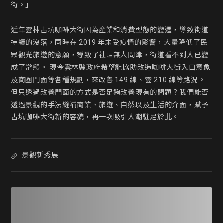
街。」

近年雲林古坑咖啡大街因為產業和消費型態的變遷，導致街道
持續的沒落，同時在 2019 年末受疫情的影響，大量降低了民
眾觀光旅遊的意願，導致了社區無人問津，街道看不到人已變
成了常態。 現今雲林縣政府希望能協助改造咖啡大街入口意象
及商圈門面等各種規劃，來改善 149 線、雲 210 線等路況。
但只透過改善門面的方式是否足夠改善現有的問題？我們能否
透過景觀的手法縫補商業、旅遊、自然以及生活的介面，賦予
古坑咖啡大街新的容貌，再一次吸引人潮駐足於此。
景觀新秀展