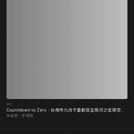
#6
#7
Countdown to Zero - 台南市九份子重劃區生態河之低碳空間規劃設計
山
吳韋君、李佩穎
陳