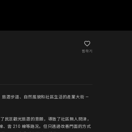
찜하기
、旅遊步道、自然風貌和社區生活的產業大街 —
低了民眾觀光旅遊的意願，導致了社區無人問津，
、雲 210 線等路況。但只透過改善門面的方式