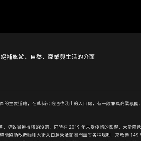
- 縫補旅遊、自然、商業與生活的介面
風景區的主要道路，在草嶺公路通往淺山的入口處，有一段兼具商業氛圍
，導致街道持續的沒落，同時在 2019 年末受疫情的影響，大量降
能協助改造咖啡大街入口意象及商圈門面等各種規劃，來改善 149 線