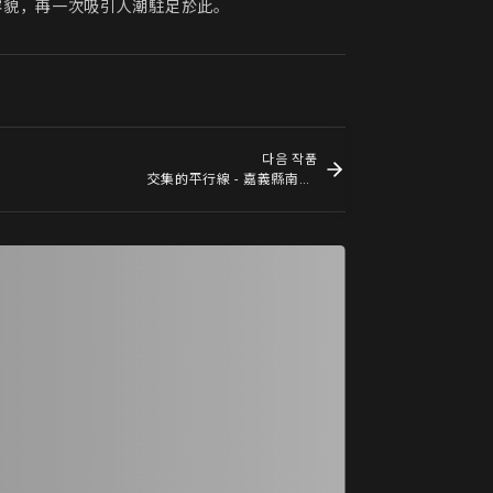
容貌，再一次吸引人潮駐足於此。
다음 작품
交集的平行線 - 嘉義縣南靖車站周邊環境歷史空間再造設計