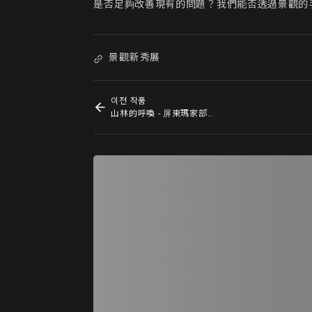
是否足夠改善現有的問題？我們能否透過景觀的
景觀新秀展
이전 작품
山林的呼喚 - 屏東瑪家部落排灣文化生活場域規劃設計