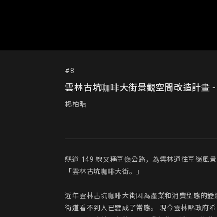
#8
雲林古坑咖啡大街景觀空間改造計畫 
楊柏晧
縣道 149 線又稱草嶺公路，為雲林通往草嶺
「雲林古坑咖啡大街。」

近年雲林古坑咖啡大街因為產業和消費型態的變遷
街道看不到人已變成了常態。 現今雲林縣政府希望