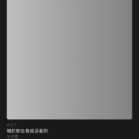
#127
#1
關於那些曾經活著的
人
孫子雲
孫