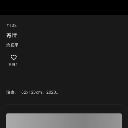
#132
寄情
余紹平
찜하기
油畫，162x120cm，2020。