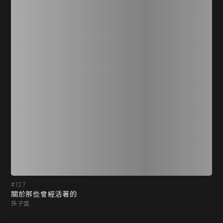
#127
#1
關於那些曾經活著的
人
孫子雲
孫