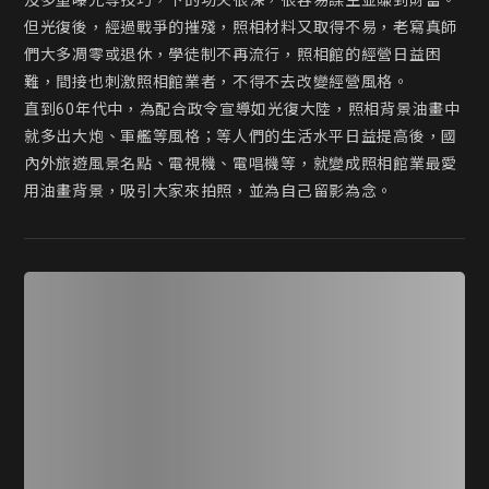
及多重曝光等技巧，下的功夫很深，很容易謀生並賺到財富。

但光復後，經過戰爭的摧殘，照相材料又取得不易，老寫真師
們大多凋零或退休，學徒制不再流行，照相館的經營日益困
難，間接也刺激照相館業者，不得不去改變經營風格。

直到60年代中，為配合政令宣導如光復大陸，照相背景油畫中
就多出大炮、軍艦等風格；等人們的生活水平日益提高後，國
內外旅遊風景名點、電視機、電唱機等，就變成照相館業最愛
用油畫背景，吸引大家來拍照，並為自己留影為念。