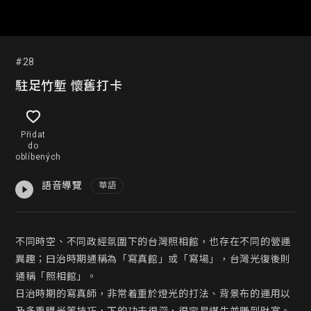
#28
駐足竹塹 懷舊打卡
Přidat
do
oblíbených
語音導覽
華語
不同時空、不同政經氛圍下的台灣照相館，也存在不同的營運
異趣；曰治時期通稱為「寫真館」或「寫場」，台灣光復後則
通稱「照相館」。

日治時期的寫真師，非常着重於燈光的打法、背景布的運用以