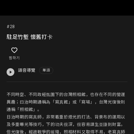
#28
駐足竹塹 懷舊打卡
찜하기
語音導覽
華語
不同時空、不同政經氛圍下的台灣照相館，也存在不同的營運
異趣；曰治時期通稱為「寫真館」或「寫場」，台灣光復後則
通稱「照相館」。

日治時期的寫真師，非常着重於燈光的打法、背景布的運用以
及多重曝光等技巧，下的功夫很深，很容易謀生並賺到財富。

但光復後，經過戰爭的摧殘，照相材料又取得不易，老寫真師