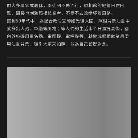
們大多凋零或退休，學徒制不再流行，照相館的經營日益困
難，間接也刺激照相館業者，不得不去改變經營風格。

直到60年代中，為配合政令宣導如光復大陸，照相背景油畫中
就多出大炮、軍艦等風格；等人們的生活水平日益提高後，國
內外旅遊風景名點、電視機、電唱機等，就變成照相館業最愛
用油畫背景，吸引大家來拍照，並為自己留影為念。