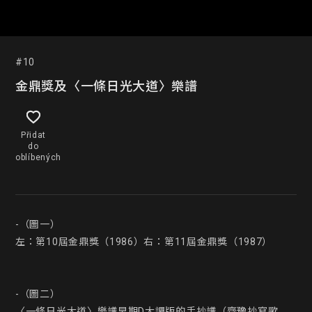
#10
金鼎獎及〈一條日光大道〉樂譜
Přidat
do
oblíbených
-（圖一）

左：第10屆金鼎獎（1986）右：第11屆金鼎獎（1987）

-（圖二）

〈一條日光大道〉樂譜早期D大調版的手抄譜（齊豫抄寫歌