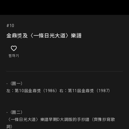
#10
金鼎獎及〈一條日光大道〉樂譜
찜하기
-（圖一）

左：第10屆金鼎獎（1986）右：第11屆金鼎獎（1987）

-（圖二）

〈一條日光大道〉樂譜早期D大調版的手抄譜（齊豫抄寫歌
詞）