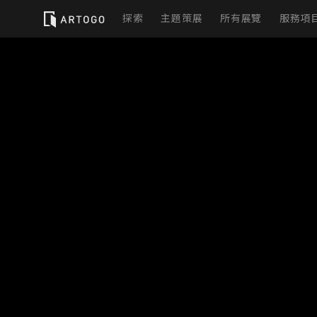
探索
主題策展
所有展覽
服務項
實
虛
展