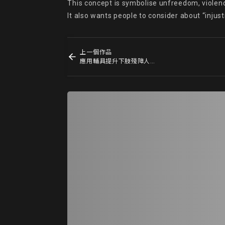
This concept is symbolise unfreedom, violence
It also wants people to consider about “injustic
上一個作品
應用輔具提升下肢殘障人士活動能力 - WeXare