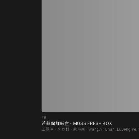
#8
苔蘚保鮮紙盒 - MOSS FRESH BOX
王薏淳、李登科、蘇琳惠 - Wang,Yi-Chun, Li,Deng-Ke, S