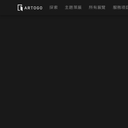
探索
主題策展
所有展覽
服務項
ARTOGO — 線上展覽平台
實
虛
展
4.5
( 68 則評論 )
43882 人