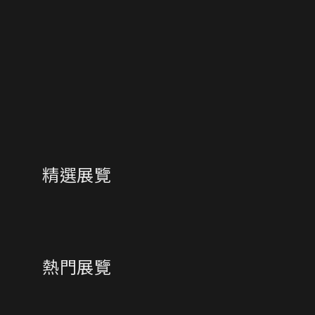
暫停販售
精選展覽
熱門展覽