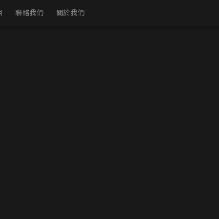
目
聯絡我們
關於我們
境展間
擬展間
覽專頁