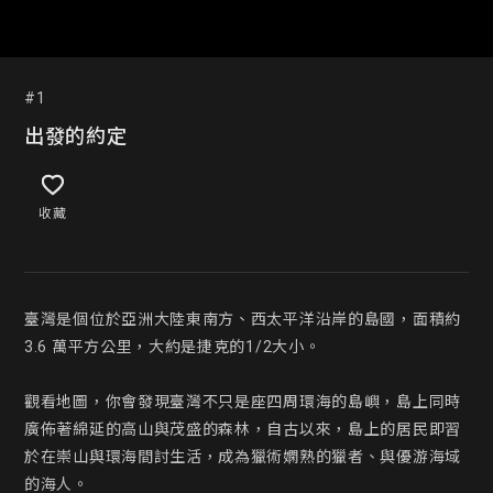
#1
出發的約定
收藏
臺灣是個位於亞洲大陸東南方、西太平洋沿岸的島國，面積約 
3.6 萬平方公里，大約是捷克的1/2大小。

觀看地圖，你會發現臺灣不只是座四周環海的島嶼，島上同時
廣佈著綿延的高山與茂盛的森林，自古以來，島上的居民即習
於在崇山與環海間討生活，成為獵術嫻熟的獵者、與優游海域
的海人。
