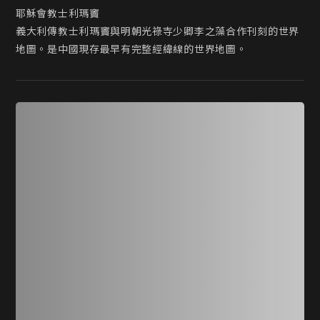
耶穌會教士利瑪竇

義大利傳教士利瑪竇與明朝光祿寺少卿李之藻合作刊刻的世界
地圖。是中國現存最早有完整經緯線的世界地圖。