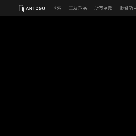
探索
主題策展
所有展覽
服務項
實
虛
展