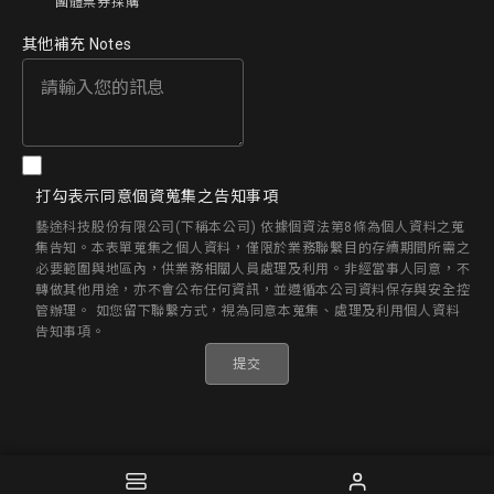
團體票券採購
其他補充 Notes
打勾表示同意個資蒐集之告知事項
藝途科技股份有限公司(下稱本公司) 依據個資法第8條為個人資料之蒐
集告知。本表單蒐集之個人資料，僅限於業務聯繫目的存續期間所需之
必要範圍與地區內，供業務相關人員處理及利用。非經當事人同意，不
轉做其他用途，亦不會公布任何資訊，並遵循本公司資料保存與安全控
管辦理。 如您留下聯繫方式，視為同意本蒐集、處理及利用個人資料
告知事項。
提交