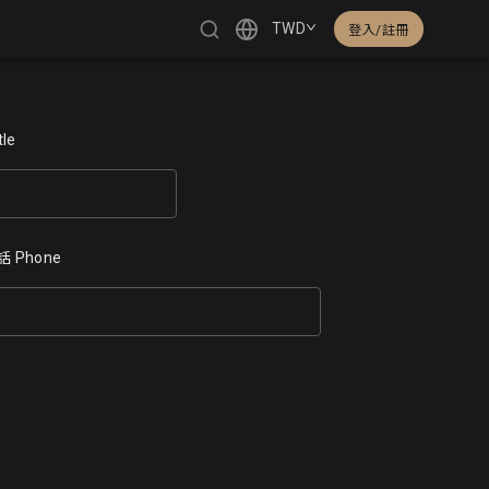
TWD
登入/註冊
繁體中文
le
English
日本語
 Phone
한국어
Čeština