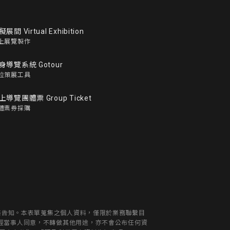
展間 Virtual Exhibition
上展覽製作
身導覽系統 Gotour
位策展工具
上導覽團體票 Group Ticket
體票券採購
蒐集告知。本表單蒐集之個人資料，僅限於業務聯繫目
經當事人同意，不轉做其他用途，亦不會公布任何資