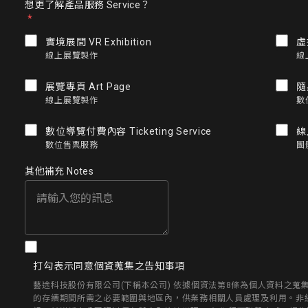
想更了解產品服務 Service？
實境展間 VR Exhibition
虛擬
線上展覽製作
線
展覽專頁 Art Page
隨
線上展覽製作
數
數位導覽付費內容 Ticketing Service
線
數位售票服務
團
其他補充 Notes
打勾表示同意個資蒐集之告知事項
藝途科技股份有限公司(下稱本公司) 依據個資法第8條為個人資料之
的存續期間所需之必要範圍與地區內，供業務相關人員處理及利用。非