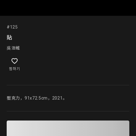
#125
貼
吳浩維
찜하기
壓克力，91x72.5cm，2021。