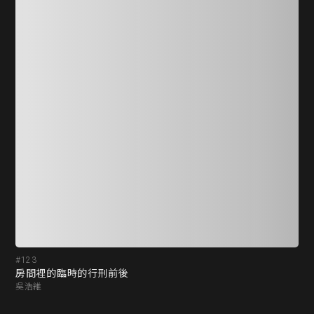
#123
#1
房間裡的臨時的行刑前後
一
吳浩維
吳