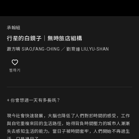
承翰組
行星的白鏡子｜無時旅店組構
蕭方晴 SIAO,FANG-CHING ／ 劉育姍 LIU,YU-SHAN
찜하기
+ 你曾想過一天有多長嗎？

現今社會快速發展，大腦也降低了人們對於時間的感受，工作
與自宅重複來回的生活路徑，始得背負時間壓力的城市人漸漸
失去感知生活的能力。當日子被時間套牢，人們開始不再過生