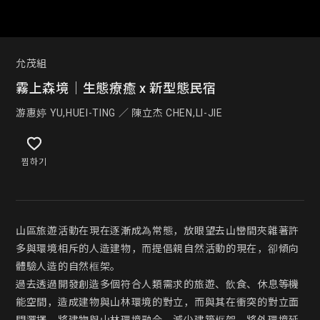
允茂組
霧上森境｜生態療癒 x 新型態民宿
游惠婷 YU,HUEI-TING ／ 陳立杰 CHEN,LI-JIE
찜하기
山區旅遊活動在現在逐漸成為常態，放眼望去山巒間夾雜著許
多與環境相斥的人造建物，而提倡親自然活動的現在，卻傾向
體驗人造的自然框架。

過去透過開發創造多個符合人類需求的旅遊、飲食、休息等機
能空間，造成建物與山林環境的對立，而與其在衝突的對立面