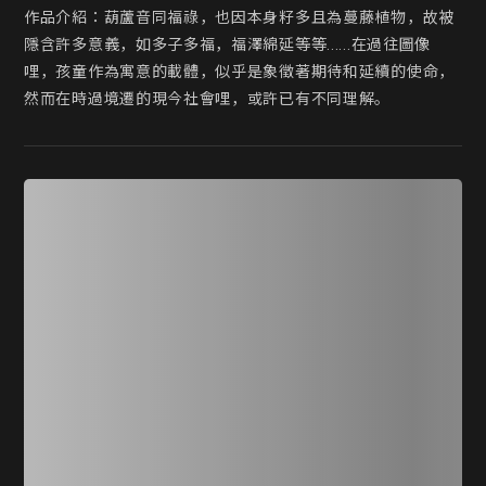
作品介紹：葫蘆音同福祿，也因本身籽多且為蔓藤植物，故被
隱含許多意義，如多子多福，福澤綿延等等......在過往圖像
哩，孩童作為寓意的載體，似乎是象徵著期待和延續的使命，
然而在時過境遷的現今社會哩，或許已有不同理解。