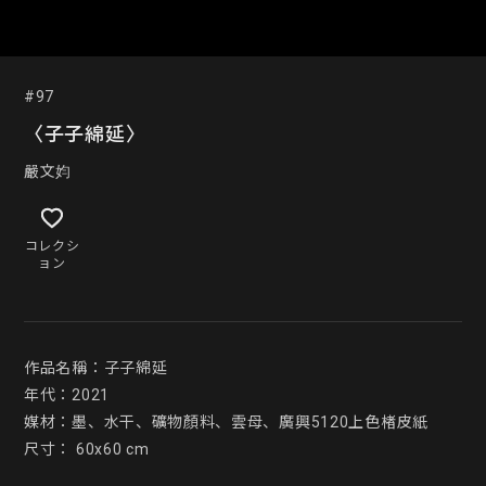
#97
〈子子綿延〉
嚴文㚬
コレクシ
ョン
作品名稱：子子綿延

年代：2021

媒材：墨、水干、礦物顏料、雲母、廣興5120上色楮皮紙

尺寸： 60x60 cm
