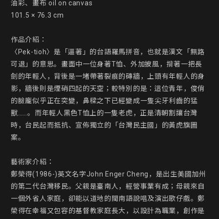
油彩、畫布 oil on canvas

101.5 × 76.3 cm

作品介紹：

〈Pek-tioh〉是「逼著」的台語羅馬拼音，也就是漢文「無路
可退」的意思。畫面中一位身著T恤、外加披風，揹著一把長
劍的年輕人，背後是一堵帶著裂痕的磚牆，上頭有年輕人的身
影，牆後則是煙硝四起的天空；較特別的是：這位青年，俊俏
的臉龐似乎正在突變，鼻樑之下已經變成一隻尖牙利齒的猛
獸……。而年輕人黑色T恤上的一隻老虎，正是清朝割讓台灣
時，台民起而抵抗、宣佈獨立的「台灣民主國」的黃虎旗圖
案。

藝術家介紹：

鄭榮得(1986-)英文名字John Enger Cheng，是出生美國加州
的第二代台灣移民。父親是臺南人，經營事業有成；母親來自
一個外省人家庭，卻能以道地的閩南語說唱及演出歌仔戲。鄭
榮得在幸福又包容的基督教家庭長大，以設計為職業，創作是