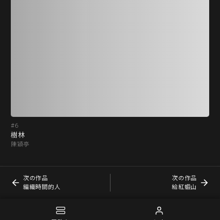
#6
#7
樹林
編
陳穎亭
葉
次の作品
次の作品
編織時間的人
給紅蝦山