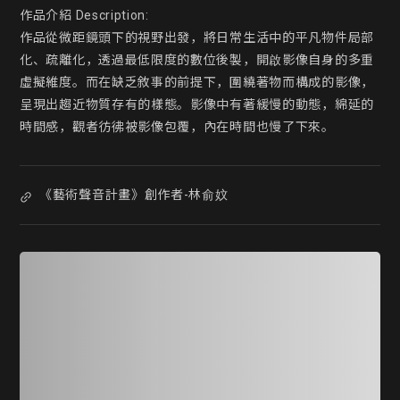
作品介紹 Description:

作品從微距鏡頭下的視野出發，將日常生活中的平凡物件局部
化、疏離化，透過最低限度的數位後製，開啟影像自身的多重
虛擬維度。而在缺乏敘事的前提下，圍繞著物而構成的影像，
呈現出趨近物質存有的樣態。影像中有著緩慢的動態，綿延的
時間感，觀者彷彿被影像包覆，內在時間也慢了下來。 
《藝術聲音計畫》創作者-林俞妏