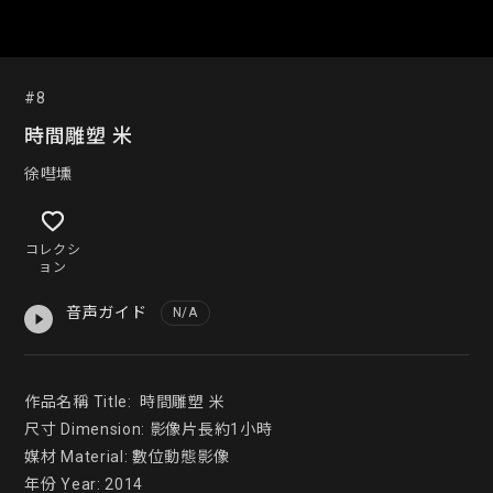
#8
時間雕塑 米
徐嘒壎
コレクシ
ョン
音声ガイド
N/A
作品名稱 Title:  時間雕塑 米

尺寸 Dimension: 影像片長約1小時

媒材 Material: 數位動態影像

年份 Year: 2014
