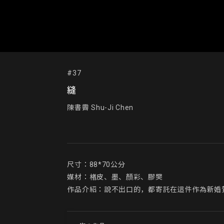
#37
縫
陳書霽 Shu-Ji Chen
尺寸：88*70公分

媒材：楮皮、墨、顏彩、膠樊

作品介紹：說不出口的，都寄託在這件作為新婚