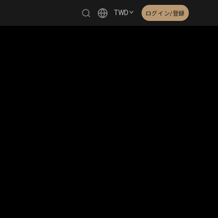
TWD
ログイン/登録
繁體中文
English
日本語
한국어
Čeština