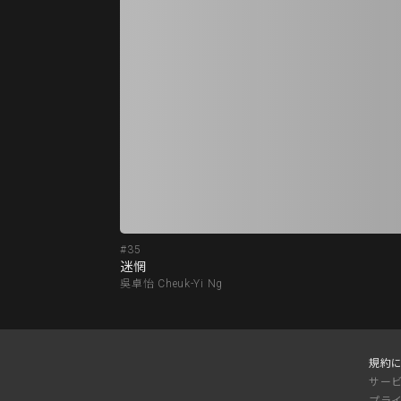
#35
迷惘
吳卓怡 Cheuk-Yi Ng
規約
サー