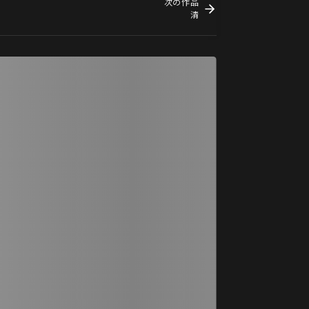
次の作品
清