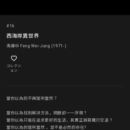
#16
西海岸異世界
馮偉中 Feng Wei-Jung (1971-)
コレクシ
ョン
當你以為的不再理所當然？

當你以為找到解決方法，問題卻一一浮現 ?

當你以為只是在追求更好的生活，其實正與惡魔打交道 ?

當你以為的理所當然 ，並不是必然的存在?
