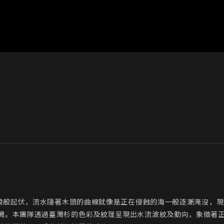
同海浪般起伏，流水隨著木頭的曲線就像是正在侵蝕的海一般逐漸淹沒，
灣。本團隊透過臺灣杉的色彩及紋理呈現出水流波紋及動向，象徵著