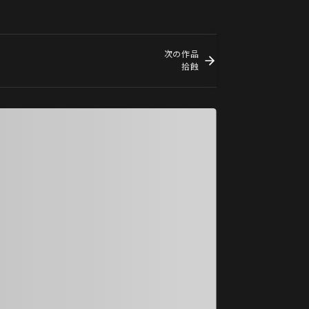
次の作品
拾蝕