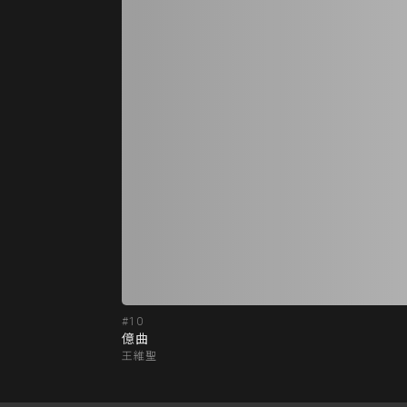
#10
億曲
王維聖