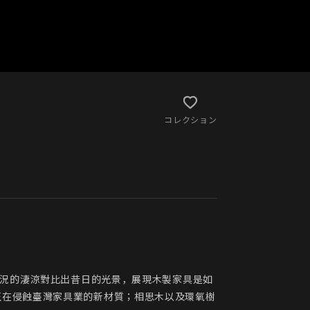
コレクション
現況的淒涼對比出昔日的光景，展現木製家具是如
正在侵蝕臺灣家具業的新材質；相思木以及環氧樹