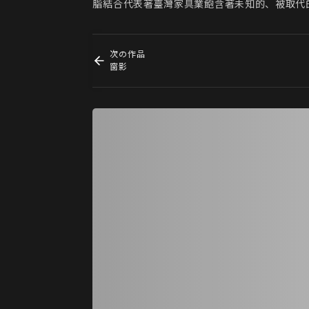
脂結合代表著臺灣家具業飽含著未知的、被取代
次の作品
窗影