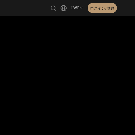
TWD
ログイン/登録
繁體中文
English
日本語
한국어
Čeština