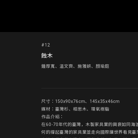
#12
蝕木
鍾厚寬、温文齊、施雅妍、顏瑜庭
尺寸：150x90x76cm、145x35x46cm

媒材：臺灣杉、相思木、環氧樹脂

作品介紹：

在60-70年代的臺灣，木製家具業的興衰如
何的撐起臺灣的家具業並走向國際讓世界看見臺