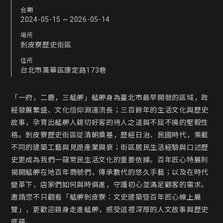
会期
2024-05-15 ~ 2026-05-14
場所
剝皮寮歷史街區
住所
台北市萬華區康定路173巷
「一府，二鹿，三艋舺」艋舺身為臺北市最早開發的區域，政
經發展繁盛、文化信仰淵遠流長；三百餘年的生活文化與歷史
故事，孕育出艋舺人親切好客的待人之道與不屈不撓的堅毅性
格。剝皮寮歷史街區從清朝奠基，歷經日治、民國時代，乘載
不同的建築工藝與見證產業興衰；街區居民生活經驗與口述歷
史更成為我們一窺常民生活文化的重要依據。百年匠心特展則
揭開艋舺在地百年商號們，傳承數代的悠久手藝；以及在時代
變革下，店家們如何與時俱進，守護初心並滿足顧客的需求。
邀請您不只觀看「艋舺剝皮寮：文史建築暨百年匠心線上展
覽」，更歡迎親身走進艋舺，感受這裡深厚的人文故事與歷史
底蘊。