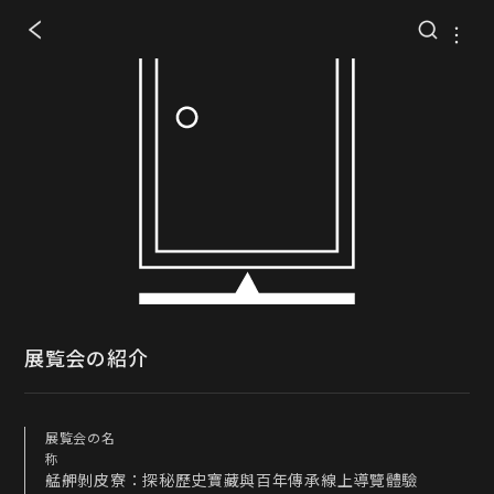
展覧会の紹介
展覧会の名
称
艋舺剝皮寮：探秘歷史寶藏與百年傳承線上導覽體驗