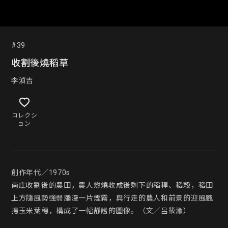
#39
收割後燒稻草
李湞吉
コレクシ
ョン
創作年代／1970s

南庄收割後的農田，農人燃燒收成後剩下的稻稈、稻穀，稻田
上方隨風勢強弱瀰漫一片煙霧，與行走的農人和前景的迎風飄
揚玉米葉穗，構成了一幅靜謐的圖像。（文／呂筱渝）