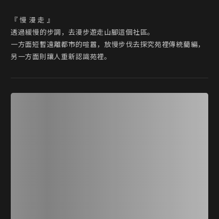
『 慢 漫 走 』

透過緩慢的步調，去漫步遊走山腳這個社區。

一方面短暫遠離都市的喧囂，放慢步伐去探究苑裡傳統藺編，
另一方面則讓人重新認識苑裡。