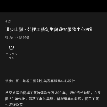
#21
漫步山腳 - 苑裡工藝創生與遊客服務中心設計
張力中 / 涂湘翎
コレクシ
ョン
漫步山腳 - 苑裡工藝創生與遊客服務中心設計

苗栗苑裡的藺編工藝流傳迄今近 300 年，源於清朝時期，在民
國 60 年代後，隨著工業的興起，塑膠產業的發展，藺草工藝
也逐漸沒落⋯
