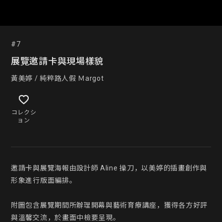
#7
展覽邀請卡與現場樣貌
黃美婷 / 純粹路人假 Ｍargot
コレクシ
ョン
邀請卡與展覽海報由設計師 Aline 操刀，以美婷的插畫創作與
形象進行版面編排。

附圖包含展覽期間所辦理開幕與藝術育療講座，獲得各方好評
與溫馨交流，於畫面中檢要呈現。