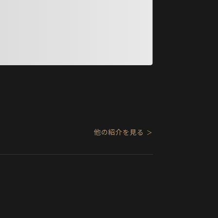
#2
北城遊記
杜姝嫻 方姿尹 陳映妮 
他の紹介を見る