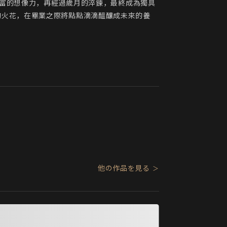
豐富的想像力，再經過歲月的淬鍊，最終成為獨具
的火花，在畢業之際將點點滴滴醞釀成未來的養
他の作品を見る