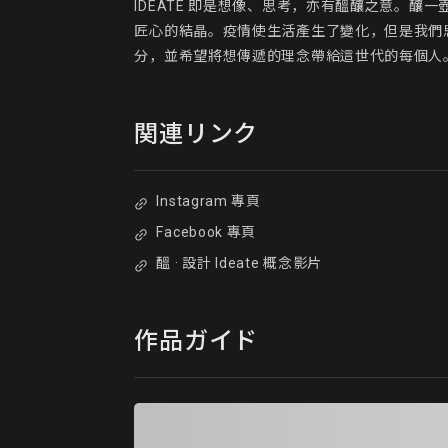
IDEATE 即是想像、思考，亦有醞釀之意。
匠心的結晶。疫情使生活產生了變化，但是我們
分，並希望將想傳遞的理念帶給這世代的每個人
関連リンク
Instagram 專頁
Facebook 專頁
醞 · 設計 Ideate 概念影片
作品ガイド