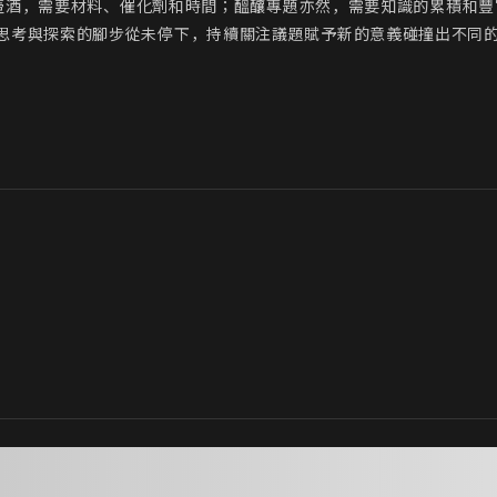
釀一壺酒，需要材料、催化劑和時間；醞釀專題亦然，需要知識的累積和
思考與探索的腳步從未停下，持續關注議題賦予新的意義碰撞出不同
。