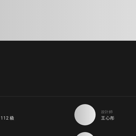
設計師
12 級
王心彤