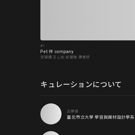
#1
Pet 伴 company
甘穎姍 王心彤 邱楚陵 譚思妤
キュレーションについて
出展者
臺北市立大學 學習與媒材設計學系 1