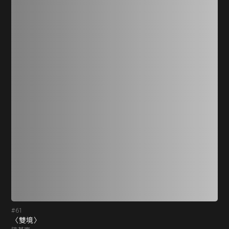
#61
#6
〈雙境〉
〈