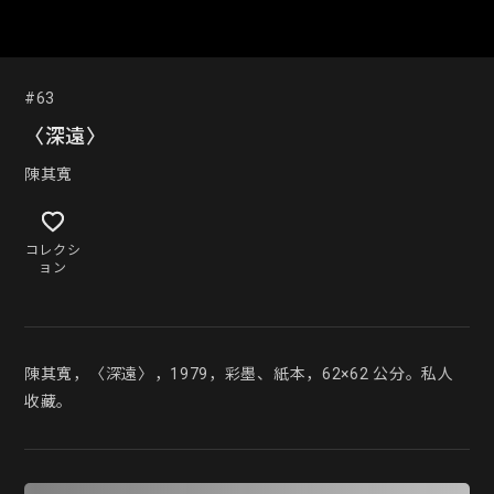
#63
〈深遠〉
陳其寬
コレクシ
ョン
陳其寬，〈深遠〉，1979，彩墨、紙本，62×62 公分。私人
收藏。