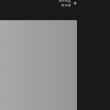
次の作品
許沛淇