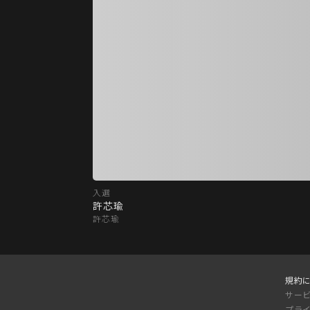
入選
許芯瑜
許芯瑜
規約
サー