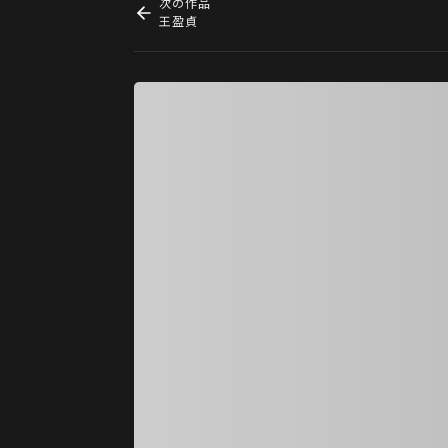
次の作品
王盈貞