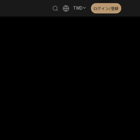
TWD
ログイン/登録
繁體中文
English
日本語
한국어
Čeština