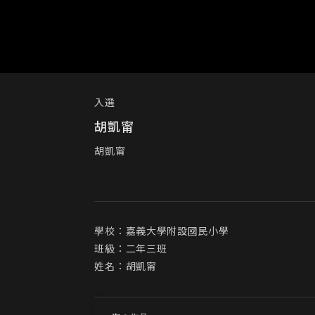
入選
胡凱甯
胡凱甯
學校：嘉義大學附設國民小學

班級：二年三班

姓名：胡凱甯