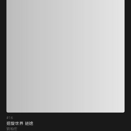
#16
#1
迴旋世界 迷途
迴
劉柏宏
劉