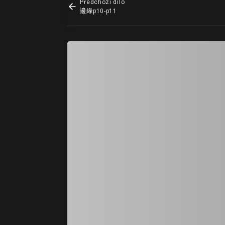
Předchozí dílo
邊緣p10-p11