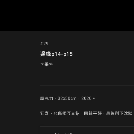
#29
邊緣p14-p15
李采容
壓克力，32x50cm，2020。

狂喜、悲傷相互交錯，回歸平靜，最後剩下沈默