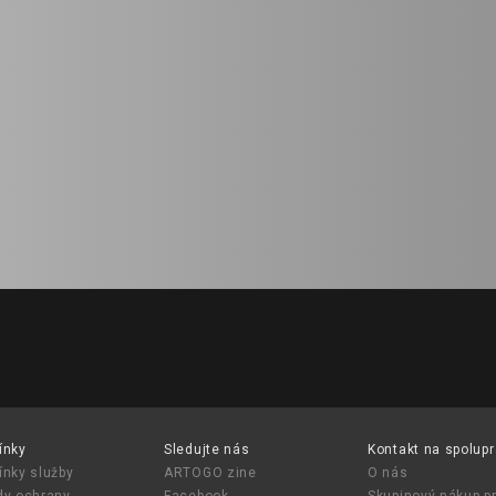
ínky
Sledujte nás
Kontakt na spolupr
nky služby
ARTOGO zine
O nás