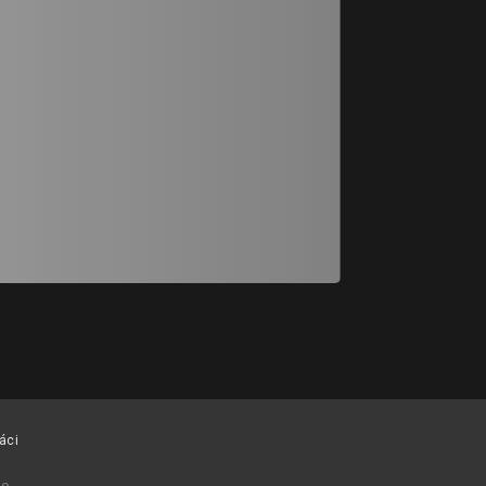
#28
邊緣p10-p11
李采容
áci