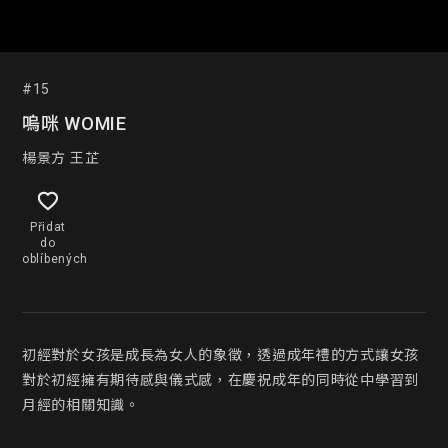
#15
嗚咪 WOMIE
楊景方 王芷
Přidat
do
oblíbených
初經對於女孩是成長為女人的象徵，透過成年禮的方式讓女孩
對於初經擁有期待感與儀式感，在慶祝成年的同時從中學習到
月經的相關知識。