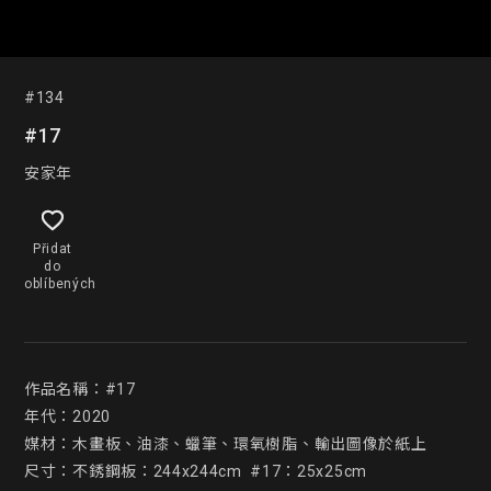
#134
#17
安家年
Přidat
do
oblíbených
作品名稱：#17

年代：2020

媒材：木畫板、油漆、蠟筆、環氧樹脂、輸出圖像於紙上

尺寸：不銹鋼板：244x244cm  #17：25x25cm