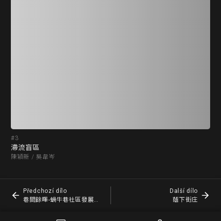
#3
#4
滯流盲區
巷
陳穎新 / 吳韋岑
李家
Předchozí dílo
Další dílo
巷間餘暉-蝸牛巷社區發展更新提案
蔭下街庄