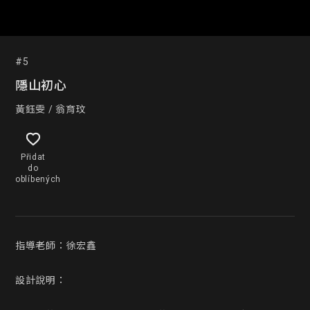
#5
隱山初心
黃鈺雯 / 翁育玟
Přidat
do
oblíbených
指導老師：徐宏鑫

設計說明：
