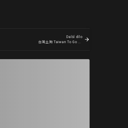
Další dílo
台灣土狗 Taiwan To Go － No 08