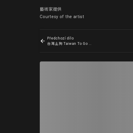
藝術家提供

Courtesy of the artist
Předchozí dílo
台灣土狗 Taiwan To Go － No 03