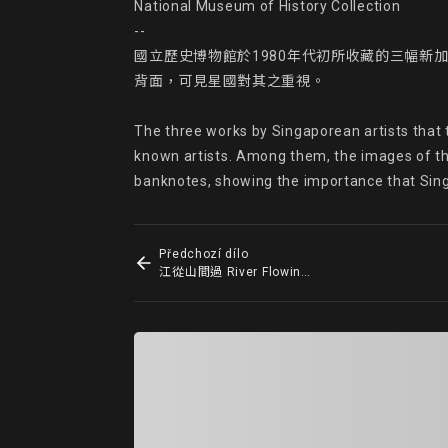
National Museum of History Collection

--

國立歷史博物館於1980年代初所收藏的三幅新
背面，可見星國對其之重視。

The three works by Singaporean artists that
known artists. Among them, the images of th
banknotes, showing the importance that Sin
Předchozí dílo
江從山間過 River Flowing through Mountains