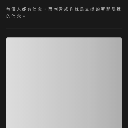
每 個 人 都 有 信 念 ， 而 刺 青 或 許 就 是 支 撐 的 著 那 隱 藏 
的 信 念 。