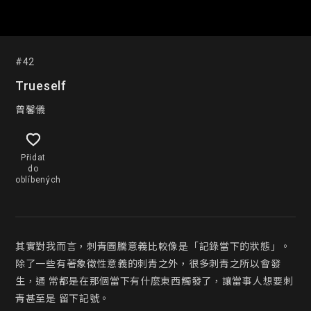
#42
Trueself
曾馨儀
Přidat
do
oblíbených
其實對我而言，刺青圖騰意義比較像是「記錄當下的狀態」。
除了一些有著象徵性意義的刺青之外，很多刺青之所以會發
生，通 常都是在那個當下有什麼東西觸發了，讓當事人想要刺
青甚至是 留下記號。
