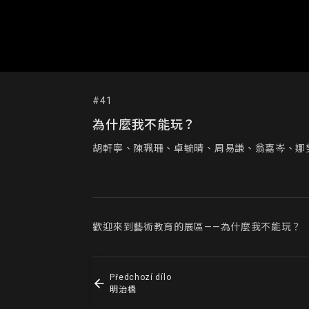
#41
為什麼我不能玩？
胡軒寧、陳珮珊、卓毓晴、周易謙、翁嘉岑、娜
歡迎來到藝術教育的展區——為什麼我不能玩？
Předchozí dílo
明治橋