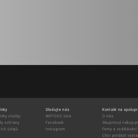
ínky
Sledujte nás
Kontakt na spolupr
nky služby
ARTOGO zine
O nás
y ochrany
Facebook
Skupinový nákup p
ích údajů
Instagram
firmy a vzdělávání
Chci pořádat výst