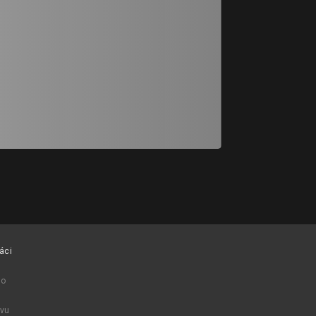
#40
明治橋
陳蓉、孫振綾
áci
ro
avu