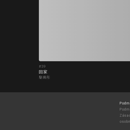
#39
回家
駱瑀彤
Podm
Podmí
Zásad
osobn