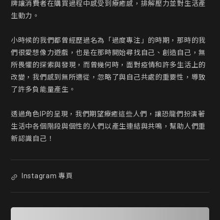
牌讓消費者在購買過程中感受到療癒感，排解壓力並對生活產
生動力。

小時候的我們都曾經歷過名為「過度專注」的時期，那時的我
們很愛想像力遊戲，也是在那時開始尋找自己、創造自己，無
所畏懼的探索與發現，而曾幾何時，面對疫情和許多生活上的
改變，我們感到無所適從，忽略了與自己共處的重要性，導致
了許多負能量產生。

透過角色IP的呈現，我們期望療癒這些人們，讓恐龍們扮演著
生活中各個階段與個性的人們以產生連結與共鳴，幫助人們重
新認識自己！
Instagram 專頁