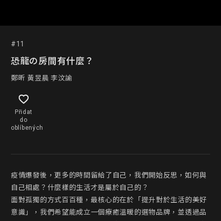
#11
恐龍の房間有什麼？
鄭昕 黃昱晨 李汶諭
Přidat
do
oblíbených
疫情爆發後，更多的時間留給了自己，我們開始反思，如何與
自己相處？什麼樣的生活才是屬於自己的？

面對孤獨的方式百百種，最核心的在於「提升對於生活的美好
意識」，我們希望能成立一個療癒溫暖的選物品牌，並透過品