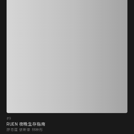
#9
#1
RUEN 夜晚生存指南
茶
廖恩霆 張軒豪 林映彤
陳映