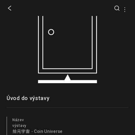
Úvod do výstavy
Název
výstavy
拾元宇宙 - Coin Universe