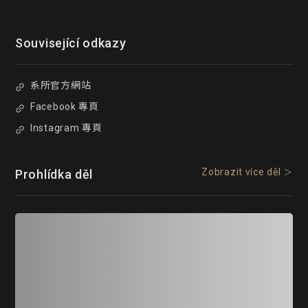
Související odkazy
系所官方網站
Facebook 專頁
Instagram 專頁
Zobrazit více děl
Prohlídka děl