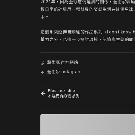
2021年，因為全球疫情延續的關係，藝術家騆
類日常的碎屑用一種舒展的姿態生活在這個星球
中。

這個系列延伸自騆瑜的作品系列〈I don't kn
權力之外，也進一步探討環境、記憶與生態的關
藝術家官方網站
藝術家Instagram
Předchozí dílo
不謀而合的瑕 系列