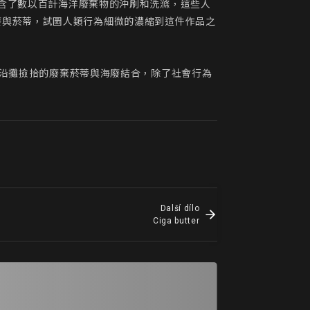
包含了數以百計海洋廢棄物的沖刷和洗滌，這些人
廢與菸蒂，試圖人類行為細微的濃縮到這件作品之
術家使用沿攤撿拾的廢棄菸蒂與海廢結合，除了社會行為
Další dílo
Ciga butter