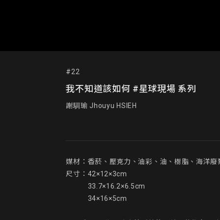
#22
我不知道該如何 #星球現場 系列
謝騆瑜 Jhouyu HSIEH
媒材：香菸、壓克力、油彩、油、樹脂、海洋廢棄
尺寸：42×12×3cm

　　　33.7×16.2×6.5cm

　　　34×16×5cm
