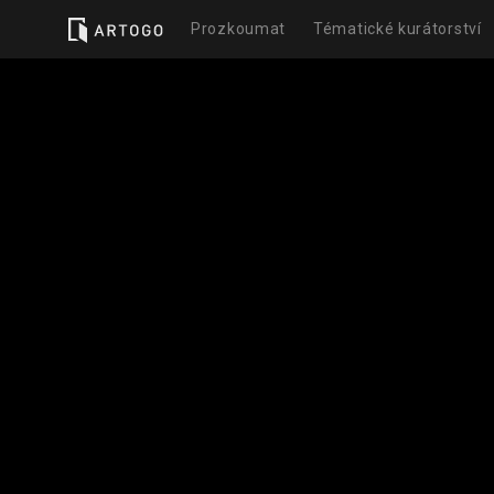
Prozkoumat
Tématické kurátorství