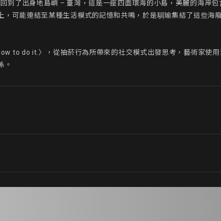
瑜回到了出身地島嶼 – 臺灣，這是一座四面環海的小島，美麗的海岸
上，可能連結至某種生活模式的記憶和共鳴，於是騆瑜集結了這些海
ow how to do it.〉，從抽菸行為所帶來的社交模式出發思考，藝
係。