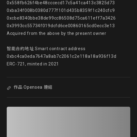
0x558fb626f4be48cccecd17c5a41ca413c3825d73

0xba34f008b0380d777f101d435b8359f1c240cfc9

0xcbe8340bbe38de99cc86508d75ca611eff7a3426

0x3993cc55734f019dcfd6ce00860165cd0ecc3e13

Acquired from the above by the present owner

智能合約地址 Smart contract address

0xbc4ca0eda7647a8ab7c2061c2e118a18a936f13d

ERC-721, minted in 2021
作品 Opensea 連結