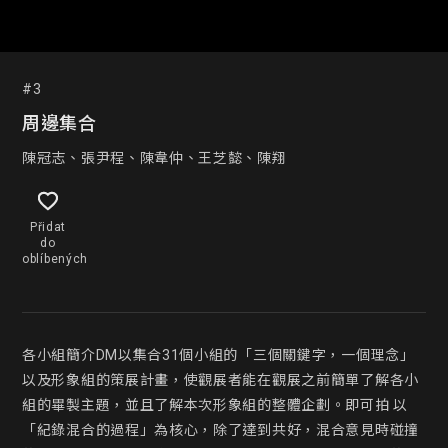
#3
周邊集合
陳冠志、張尹程、陳韋仲、王芝懿、陳翔
Přidat
do
oblíbených
各小組簡介DM以集合31個小組的「三個關鍵字，一個理念」
以及形象組的策展計畫，使觀展者能在觀展之前簡單了解各小
組的畢製主題，並且了解本次形象組的整體企劃。即可拍 以
「紀錄混合的過程」為核心，除了達到共好，混合意見時碰撞