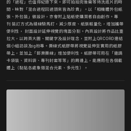
的「過程」也值得紀錄下來。即可拍拍完後需等待洗底片的時
間，映對「混合過程回過頭來皆為珍貴」。以「相機體外包紙
張、外包裝」做設計，亦會附上貼紙使購買者自由創作。專
刊 裝訂方式為縫線騎馬釘，減少厚度、紙張輕量化，增加攜帶
便利性， 封面設計延伸視覺的塊面分割。內頁設計將作品比重
拉大，以跨頁大圖、關鍵字及設計理念，並附上QRCORD連結
個小組訪談及ig粉專。撕線式紙膠帶將視覺延伸至實用的紙膠
帶上，並加上「郵票撕線」增加便利性。紙膠帶可用在「邀請
卡袋裝、資料袋、專刊封套等等」的周邊上，能應用在各個載
體上（黏貼各處象徵混合元素、多元性）。