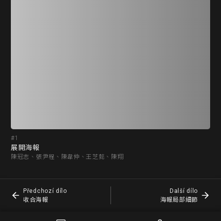
#1
#2
展開海報
收
陳冠志、張尹程、陳韋仲、王芝懿、陳翔
陳
Předchozí dílo
Další dílo
收合海報
海報局部細節