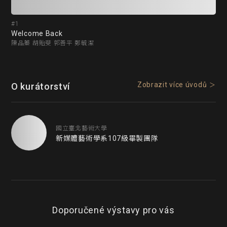
#1
#2
Welcome Back
DP
陳品蓁 胡貽斐 郭善平 鄭毓潔
楊竣
Zobrazit více úvodů
O kurátorství
國立臺北藝術大學
新媒體藝術學系107級畢製團隊
Doporučené výstavy pro vás