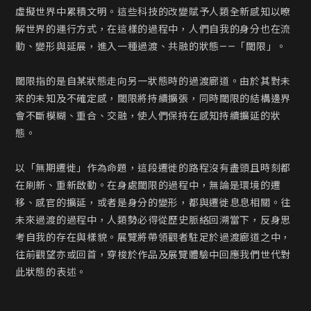
虛擬世界中累積文明。這些科技的改變賦予人類全新感知以暸
解世界的運行方式，在這樣的過程中，人們自我的身分也在流
動、變形與延展，進入一種過渡、共融的狀態——「閾限」。

閾限指的是自某狀態走向另一狀態時的過渡廊道。由於其對未
來的未知及不確定感，閾限將持續擴張，同時閾限的結構邊界
會不斷模糊、重合、交融，使人們保持在感知持續擴延的狀
態。

以「無期遷徙」作為命題，這段遷徙的路程沒有盡頭且時刻都
在刷新、重新啟動。在身處閾限的過程中，無論是環境的遷
移、感官的擴延，或者是身分的變形，都與遷徙息息相關。往
未來過渡的過程中，人類勢必得從歷史脈絡回溯當下，反身思
考自我的存在與樣貌。展覽將帶領觀者駐足於過渡廊道之中，
往前觀望亦或回首，穿梭於作品及展覽體驗中回應我們世代對