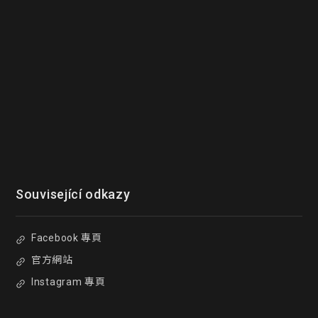
Související odkazy
Facebook 專頁
官方網站
Instagram 專頁