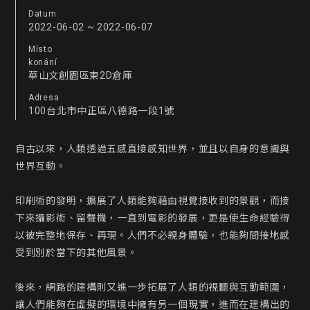
Datum
2022-06-02 ~ 2022-06-07
Místo
konání
華山文創園區東2D倉庫
Adresa
100台北市中正區八德路一段1號
自古以來，人類透過五感直接感知世界，並且以自身的意識與
世界互動。

印刷術的發明，擴展了人類能夠藉由視覺接收到的景觀，而接
下來攝影術、留聲機，一直到電影的發展，更是使生命經驗得
以被完整地保存、再現。人們不必親身體驗，也能夠間接地感
受到別於當下的其他風景。

後來，網路的建構則又進一步拓展了人類的視聽與互動範圍，
讓人們能夠在虛擬的環境中擁有另一個現實，進而在建構出的