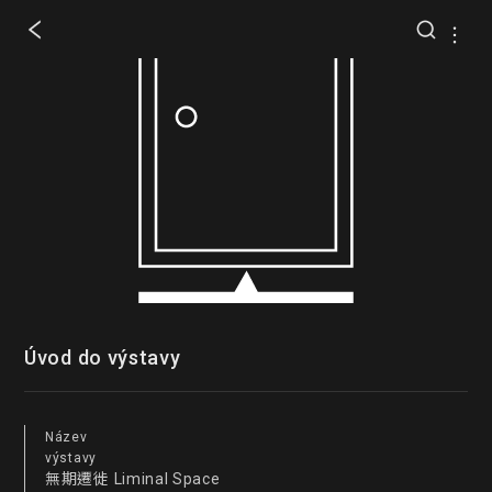
Úvod do výstavy
Název
výstavy
無期遷徙 Liminal Space