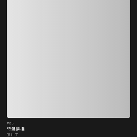
#83
#8
時體掃描
時
張仲宇
張