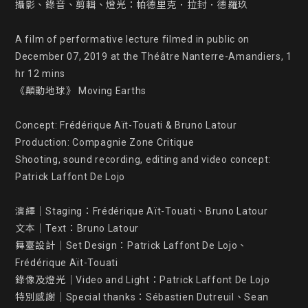
攝影、錄音、剪輯、燈光：帕德里克．拉封．德羅玖

A film of performative lecture filmed in public on 
December 07, 2019 at the Théâtre Nanterre-Amandiers, 1 
hr 12 mins

《顛動地球》 Moving Earths

Concept: Frédérique Aït-Touati & Bruno Latour

Production: Compagnie Zone Critique

Shooting, sound recording, editing and video concept: 
Patrick Laffont De Lojo

演繹｜Staging：Frédérique Aït-Touati、Bruno Latour

文本｜Text：Bruno Latour

舞臺設計｜Set Design：Patrick Laffont De Lojo、
Frédérique Aït-Touati

錄像及燈光｜Video and Light：Patrick Laffont De Lojo

特別感謝｜Special thanks：Sébastien Dutreuil、Sean 