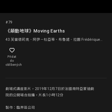
#79
《顛動地球》Moving Earths
43.芙雷德莉克．阿伊－杜亞蒂、布魯諾．拉圖 Frédérique
Aït-Touati & Bruno Latour
Přidat
do
oblíbených
劇場式講座影片，2019年12月7日於法國南特亞蒙迪劇

院的公開場合拍攝，片長1小時12分

製作：臨界區公司
