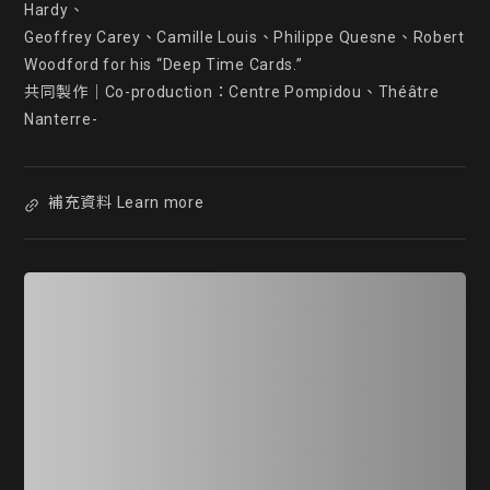
Hardy、

Geoffrey Carey、Camille Louis、Philippe Quesne、Robert 
Woodford for his “Deep Time Cards.”

共同製作｜Co-production：Centre Pompidou、Théâtre 
Nanterre-
補充資料 Learn more